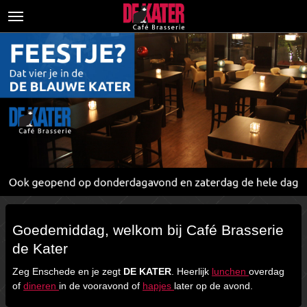
HOME
LUNCH
DINER
DAGMENU
BLAUWE KATER
NIEUWS
CONTACT
Goedemiddag, welkom bij Café Brasserie
de Kater
Zeg Enschede en je zegt
DE KATER
. Heerlijk
lunchen
overdag
of
dineren
in de vooravond of
hapjes
later op de avond.