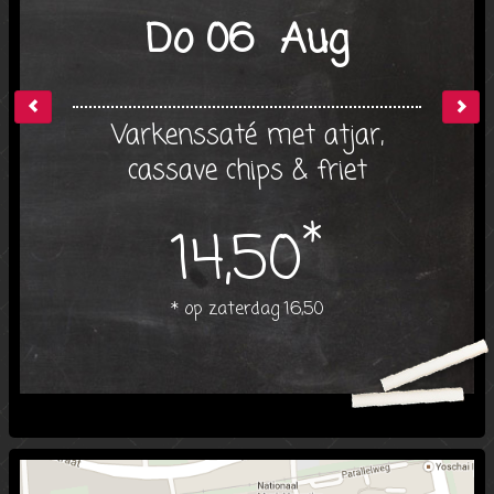
Do 06 Aug
Varkenssaté met atjar,
cassave chips & friet
*
14,50
* op zaterdag 16,50